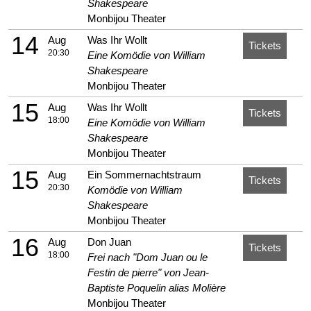
Shakespeare
Monbijou Theater
14
Aug
Was Ihr Wollt
Tickets
20:30
Eine Komödie von William
Shakespeare
Monbijou Theater
15
Aug
Was Ihr Wollt
Tickets
18:00
Eine Komödie von William
Shakespeare
Monbijou Theater
15
Aug
Ein Sommernachtstraum
Tickets
20:30
Komödie von William
Shakespeare
Monbijou Theater
16
Aug
Don Juan
Tickets
18:00
Frei nach "Dom Juan ou le
Festin de pierre" von Jean-
Baptiste Poquelin alias Molière
Monbijou Theater