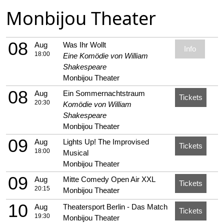
Monbijou Theater
08
Aug
Was Ihr Wollt
Info
18:00
Eine Komödie von William
Shakespeare
Monbijou Theater
08
Aug
Ein Sommernachtstraum
Tickets
20:30
Komödie von William
Shakespeare
Monbijou Theater
09
Aug
Lights Up! The Improvised
Tickets
18:00
Musical
Monbijou Theater
09
Aug
Mitte Comedy Open Air XXL
Tickets
20:15
Monbijou Theater
10
Aug
Theatersport Berlin - Das Match
Tickets
19:30
Monbijou Theater